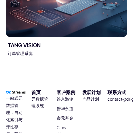
TANG VISION
订单管理系统
首页
客户案例
发展计划
联系方式
一站式元
元数据管
维京游轮
产品计划
contact@dri
数据管
理系统
普华永道
理，自动
鑫元基金
化索引与
弹性存
Glow